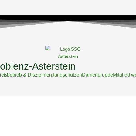
oblenz-Asterstein
ießbetrieb & Disziplinen
Jungschützen
Damengruppe
Mitglied w