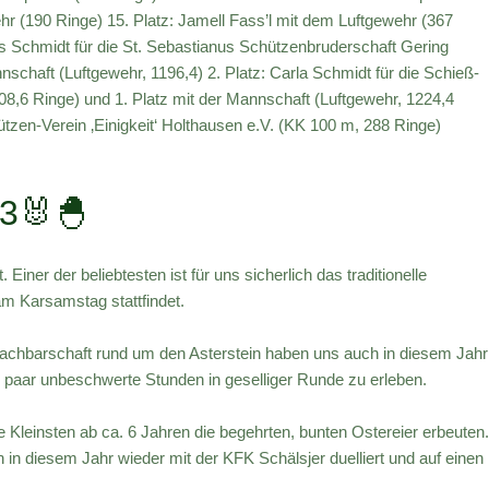
hr (190 Ringe) 15. Platz: Jamell Fass’l mit dem Luftgewehr (367
as Schmidt für die St. Sebastianus Schützenbruderschaft Gering
nschaft (Luftgewehr, 1196,4) 2. Platz: Carla Schmidt für die Schieß-
8,6 Ringe) und 1. Platz mit der Mannschaft (Luftgewehr, 1224,4
ützen-Verein ‚Einigkeit‘ Holthausen e.V. (KK 100 m, 288 Ringe)
23🐰🐣
 Einer der beliebtesten ist für uns sicherlich das traditionelle
am Karsamstag stattfindet.
Nachbarschaft rund um den Asterstein haben uns auch in diesem Jahr
 paar unbeschwerte Stunden in geselliger Runde zu erleben.
Kleinsten ab ca. 6 Jahren die begehrten, bunten Ostereier erbeuten
n diesem Jahr wieder mit der KFK Schälsjer duelliert und auf einen