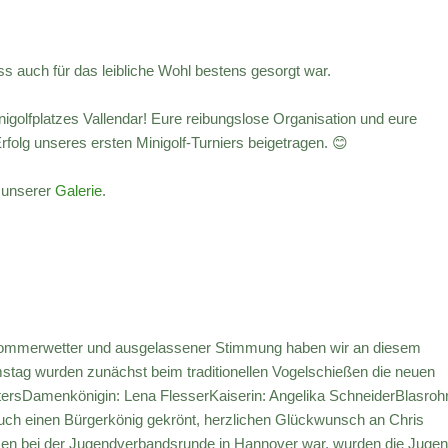
 auch für das leibliche Wohl bestens gesorgt war.
golfplatzes Vallendar! Eure reibungslose Organisation und eure
folg unseres ersten Minigolf-Turniers beigetragen. 😊
n unserer
Galerie
.
 Sommerwetter und ausgelassener Stimmung haben wir an diesem
tag wurden zunächst beim traditionellen Vogelschießen die neuen
stersDamenkönigin: Lena FlesserKaiserin: Angelika SchneiderBlasroh
uch einen Bürgerkönig gekrönt, herzlichen Glückwunsch an Chris
tzen bei der Jugendverbandsrunde in Hannover war, wurden die Jugen