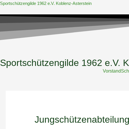
Zum
Sportschützengilde 1962 e.V. Koblenz-Asterstein
Inhalt
springen
Sportschützengilde 1962 e.V. K
Vorstand
Sch
Jungschützenabteilun