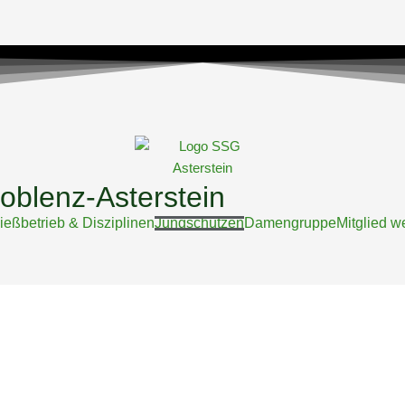
oblenz-Asterstein
ießbetrieb & Disziplinen
Jungschützen
Damengruppe
Mitglied w
g